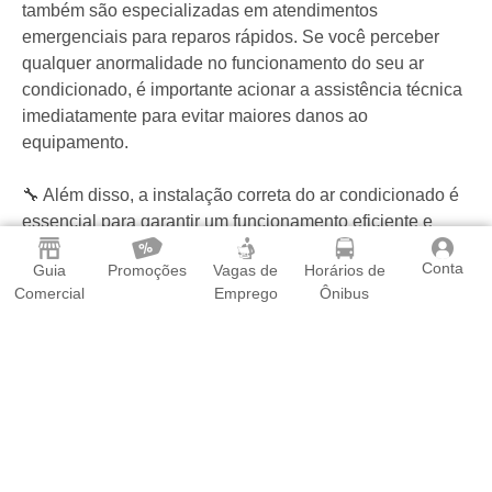
também são especializadas em atendimentos
emergenciais para reparos rápidos. Se você perceber
qualquer anormalidade no funcionamento do seu ar
condicionado, é importante acionar a assistência técnica
imediatamente para evitar maiores danos ao
equipamento.
🔧 Além disso, a instalação correta do ar condicionado é
essencial para garantir um funcionamento eficiente e
duradouro. As equipes profissionais costumam fornecer
Conta
Guia
Promoções
Vagas de
Horários de
orientações sobre a escolha do local ideal para
Comercial
Emprego
Ônibus
instalação e as especificações necessárias para cada
modelo.
🏙️ Para quem busca Serviços especializados na área,
Viana conta com uma variedade de opções em
assistência técnica de ar condicionado. Confira as
empresas listadas acima nesta página do Guia Viana e
encontre os profissionais que podem atender suas