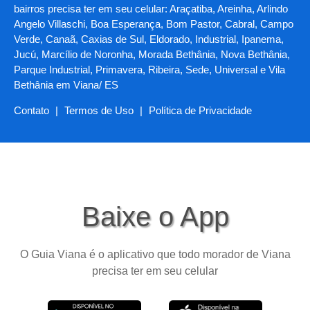
bairros precisa ter em seu celular: Araçatiba, Areinha, Arlindo
Angelo Villaschi, Boa Esperança, Bom Pastor, Cabral, Campo
Verde, Canaã, Caxias de Sul, Eldorado, Industrial, Ipanema,
Jucú, Marcílio de Noronha, Morada Bethânia, Nova Bethânia,
Parque Industrial, Primavera, Ribeira, Sede, Universal e Vila
Bethânia em Viana/ ES
Contato
|
Termos de Uso
|
Política de Privacidade
Baixe o App
O Guia Viana é o aplicativo que todo morador de Viana
precisa ter em seu celular