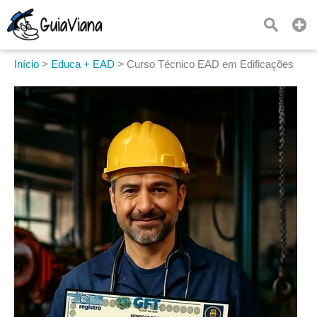
Início
>
Educa + EAD
>
Curso Técnico EAD em Edificações