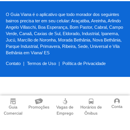
O Guia Viana é o aplicativo que todo morador dos seguintes
bairros precisa ter em seu celular: Araçatiba, Areinha, Arlindo
Angelo Villaschi, Boa Esperança, Bom Pastor, Cabral, Campo
Verde, Canaã, Caxias de Sul, Eldorado, Industrial, Ipanema,
Jucú, Marcílio de Noronha, Morada Bethânia, Nova Bethânia,
Parque Industrial, Primavera, Ribeira, Sede, Universal e Vila
Bethânia em Viana/ ES
Contato
|
Termos de Uso
|
Política de Privacidade
Baixe o App
Conta
Guia
Promoções
Vagas de
Horários de
Comercial
Emprego
Ônibus
O Guia Viana é o aplicativo que todo morador de Viana