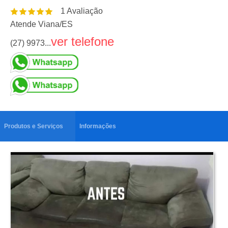
1
Avaliação
Atende Viana
/
ES
ver telefone
(27) 9973...
Produtos e Serviços
Informações