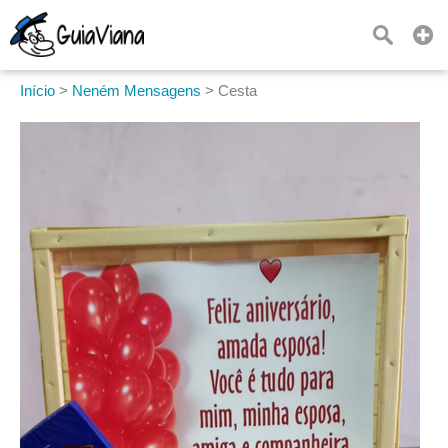
Início
>
Neném Mensagens
>
Cesta