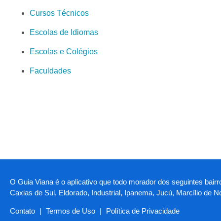
Cursos Técnicos
Escolas de Idiomas
Escolas e Colégios
Faculdades
O Guia Viana é o aplicativo que todo morador dos seguintes bairr
Caxias de Sul, Eldorado, Industrial, Ipanema, Jucú, Marcílio de 
Contato
|
Termos de Uso
|
Política de Privacidade