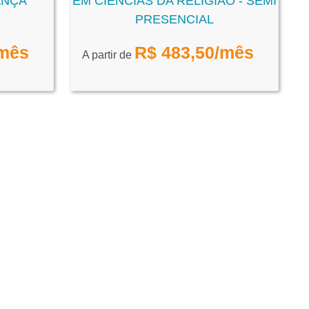
ANÇA
EM CIÊNCIAS DA RELIGIÃO - SEMI
PRESENCIAL
mês
R$
483,50
/mês
A partir de