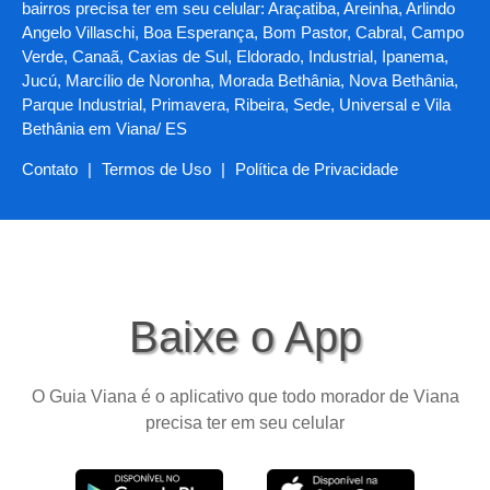
bairros precisa ter em seu celular: Araçatiba, Areinha, Arlindo
Angelo Villaschi, Boa Esperança, Bom Pastor, Cabral, Campo
Verde, Canaã, Caxias de Sul, Eldorado, Industrial, Ipanema,
Jucú, Marcílio de Noronha, Morada Bethânia, Nova Bethânia,
Parque Industrial, Primavera, Ribeira, Sede, Universal e Vila
Bethânia em Viana/ ES
Contato
|
Termos de Uso
|
Política de Privacidade
Baixe o App
O Guia Viana é o aplicativo que todo morador de Viana
precisa ter em seu celular