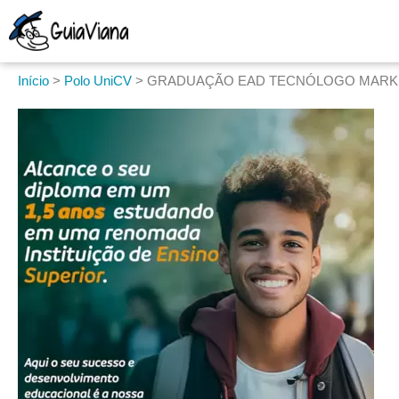
Início
>
Polo UniCV
>
GRADUAÇÃO EAD TECNÓLOGO MARKE