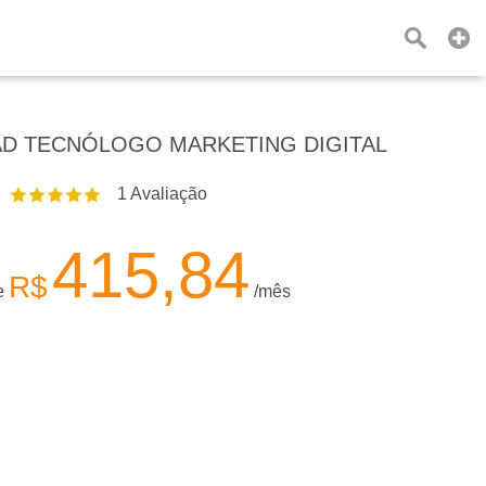
D TECNÓLOGO MARKETING DIGITAL
1
Avaliação
415,84
R$
de
/mês