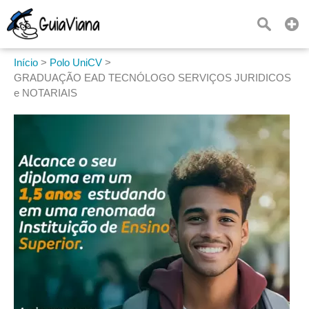
Início
>
Polo UniCV
>
GRADUAÇÃO EAD TECNÓLOGO SERVIÇOS JURIDICOS
e NOTARIAIS