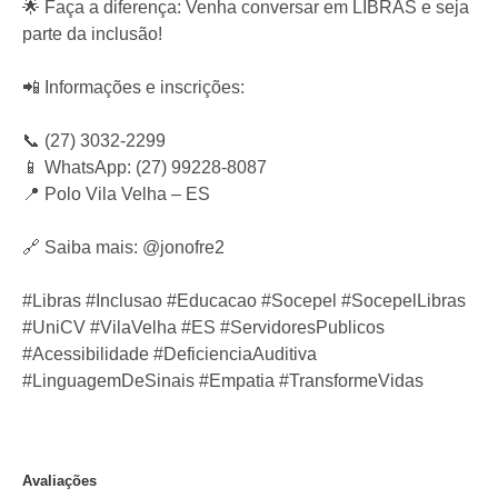
🌟 Faça a diferença: Venha conversar em LIBRAS e seja
parte da inclusão!
📲 Informações e inscrições:
📞 (27) 3032-2299
📱 WhatsApp: (27) 99228-8087
📍 Polo Vila Velha – ES
🔗 Saiba mais: @jonofre2
#Libras #Inclusao #Educacao #Socepel #SocepelLibras
#UniCV #VilaVelha #ES #ServidoresPublicos
#Acessibilidade #DeficienciaAuditiva
#LinguagemDeSinais #Empatia #TransformeVidas
Avaliações