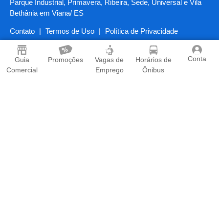
Parque Industrial, Primavera, Ribeira, Sede, Universal e Vila
Bethânia em Viana/ ES
Contato
|
Termos de Uso
|
Política de Privacidade
Conta
Guia
Promoções
Vagas de
Horários de
Comercial
Emprego
Ônibus
Baixe o App
O Guia Viana é o aplicativo que todo morador de Viana
precisa ter em seu celular