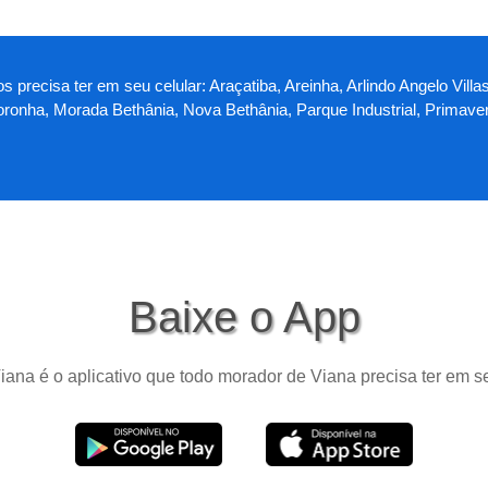
os precisa ter em seu celular: Araçatiba, Areinha, Arlindo Angelo V
Noronha, Morada Bethânia, Nova Bethânia, Parque Industrial, Primaver
Baixe o App
iana é o aplicativo que todo morador de Viana precisa ter em se