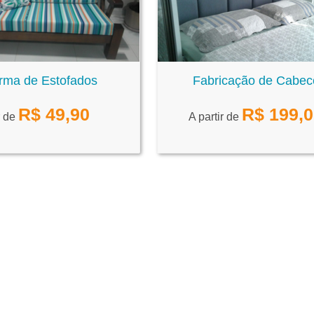
rma de Estofados
Fabricação de Cabec
R$
49,90
R$
199,
r de
A partir de