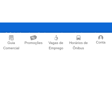
O Guia Viana é o aplicativo que todo morador dos seguintes
bairros precisa ter em seu celular: Araçatiba, Areinha, Arlindo
Conta
Guia
Promoções
Vagas de
Horários de
Angelo Villaschi, Boa Esperança, Bom Pastor, Cabral, Campo
Comercial
Emprego
Ônibus
Verde, Canaã, Caxias de Sul, Eldorado, Industrial, Ipanema,
Jucú, Marcílio de Noronha, Morada Bethânia, Nova Bethânia,
Parque Industrial, Primavera, Ribeira, Sede, Universal e Vila
Bethânia em Viana/ ES
Contato
|
Termos de Uso
|
Política de Privacidade