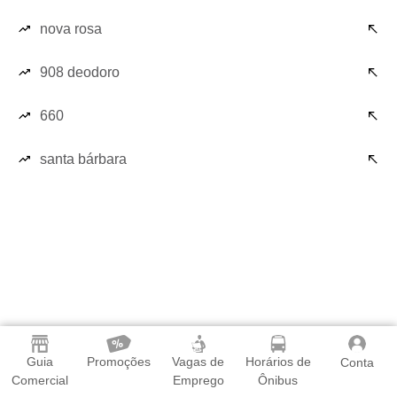
nova rosa
908 deodoro
660
santa bárbara
Guia
Promoções
Vagas de
Horários de
Conta
Comercial
Emprego
Ônibus