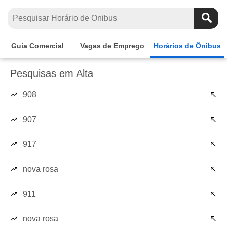
Guia Comercial
Vagas de Emprego
Horários de Ônibus
Pesquisas em Alta
908
907
917
nova rosa
911
nova rosa