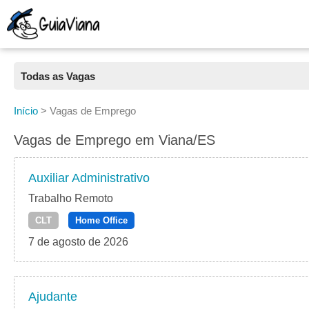
Todas as Vagas
Todas as Vagas
Início
>
Vagas de Emprego
CLT
Vagas de Emprego em Viana/ES
Estágio
Auxiliar Administrativo
Freelancer
Trabalho Remoto
CLT
Home Office
PJ
7 de agosto de 2026
Home Office
Ajudante