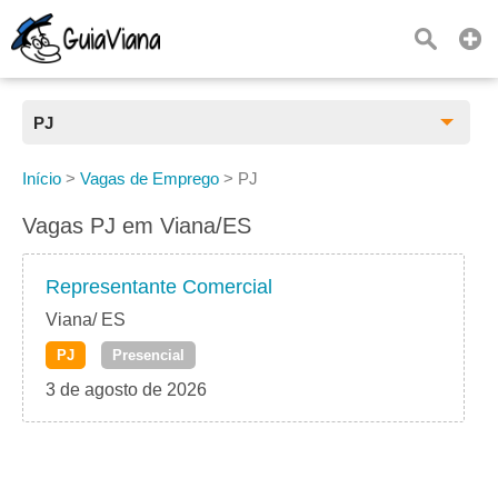
PJ
Todas as Vagas
Início
>
Vagas de Emprego
>
PJ
CLT
Vagas PJ em Viana/ES
Estágio
Representante Comercial
Freelancer
Viana/ ES
PJ
Presencial
PJ
3 de agosto de 2026
Home Office