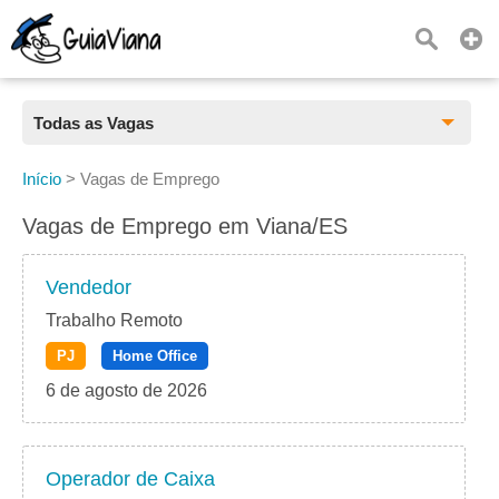
Todas as Vagas
Todas as Vagas
Início
>
Vagas de Emprego
CLT
Vagas de Emprego em Viana/ES
Estágio
Vendedor
Freelancer
Trabalho Remoto
PJ
Home Office
PJ
6 de agosto de 2026
Home Office
Operador de Caixa