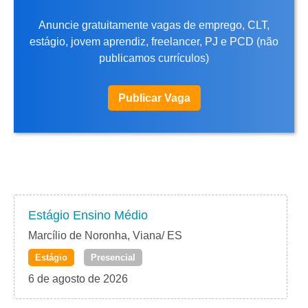
Anuncie gratuitamente vagas de emprego, CLT,
estágio, jovem aprendiz, freelancer, PJ e PCD (não
publicamos currículos)
Publicar Vaga
Estágio Ensino Médio
Marcílio de Noronha, Viana/ ES
Estágio
Presencial
6 de agosto de 2026