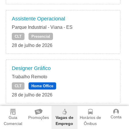
Assistente Operacional
Parque Industrial - Viana - ES
CLT
Presencial
28 de julho de 2026
Designer Gráfico
Trabalho Remoto
CLT
Home Office
28 de julho de 2026
Conta
Técnico de Segurança do Trabalho I
Guia
Promoções
Vagas de
Horários de
Comercial
Emprego
Ônibus
Caixas do Sul, Viana/ ES