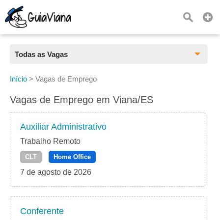
Todas as Vagas
Todas as Vagas
Início
>
Vagas de Emprego
CLT
Vagas de Emprego em Viana/ES
Estágio
Auxiliar Administrativo
Freelancer
Trabalho Remoto
CLT
Home Office
PJ
7 de agosto de 2026
Home Office
Conferente