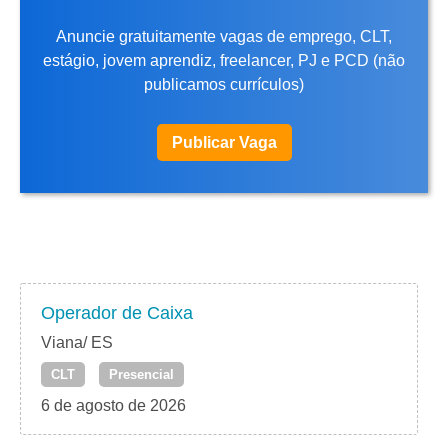
Anuncie gratuitamente vagas de emprego, CLT,
estágio, jovem aprendiz, freelancer, PJ e PCD (não
publicamos currículos)
Publicar Vaga
Operador de Caixa
Viana/ ES
CLT
Presencial
6 de agosto de 2026