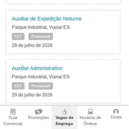
Auxiliar de Expedição Noturno
Parque Industrial, Viana/ ES
CLT
Presencial
29 de julho de 2026
Auxiliar Administrativo
Parque Industrial, Viana/ ES
CLT
Presencial
29 de julho de 2026
Conta
Auxiliar de Serviços Gerais
Guia
Promoções
Vagas de
Horários de
Comercial
Emprego
Ônibus
Caxias do Sul, Viana/ ES