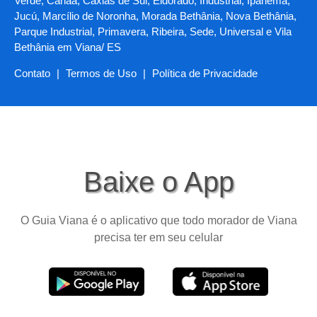
Verde, Canaã, Caxias de Sul, Eldorado, Industrial, Ipanema,
Jucú, Marcílio de Noronha, Morada Bethânia, Nova Bethânia,
Parque Industrial, Primavera, Ribeira, Sede, Universal e Vila
Bethânia em Viana/ ES
Contato
|
Termos de Uso
|
Política de Privacidade
Baixe o App
O Guia Viana é o aplicativo que todo morador de Viana
precisa ter em seu celular