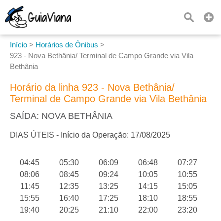
Início
>
Horários de Ônibus
>
923 - Nova Bethânia/ Terminal de Campo Grande via Vila
Bethânia
Horário da linha 923 - Nova Bethânia/
Terminal de Campo Grande via Vila Bethânia
SAÍDA: NOVA BETHÂNIA
DIAS ÚTEIS - Início da Operação: 17/08/2025
04:45
05:30
06:09
06:48
07:27
08:06
08:45
09:24
10:05
10:55
11:45
12:35
13:25
14:15
15:05
15:55
16:40
17:25
18:10
18:55
19:40
20:25
21:10
22:00
23:20